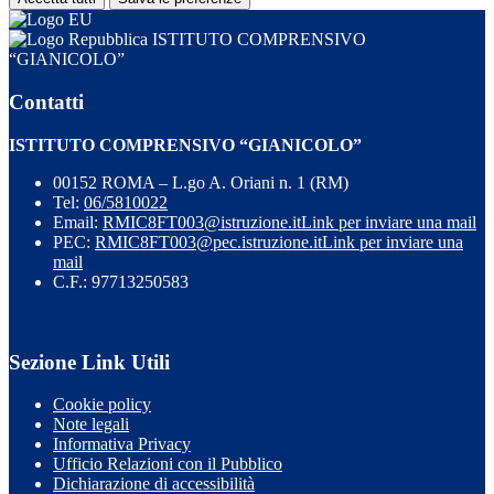
ISTITUTO COMPRENSIVO
“GIANICOLO”
Contatti
ISTITUTO COMPRENSIVO “GIANICOLO”
00152 ROMA – L.go A. Oriani n. 1 (RM)
Tel:
06/5810022
Email:
RMIC8FT003@istruzione.it
Link per inviare una mail
PEC:
RMIC8FT003@pec.istruzione.it
Link per inviare una
mail
C.F.: 97713250583
Sezione Link Utili
Cookie policy
Note legali
Informativa Privacy
Ufficio Relazioni con il Pubblico
Dichiarazione di accessibilità