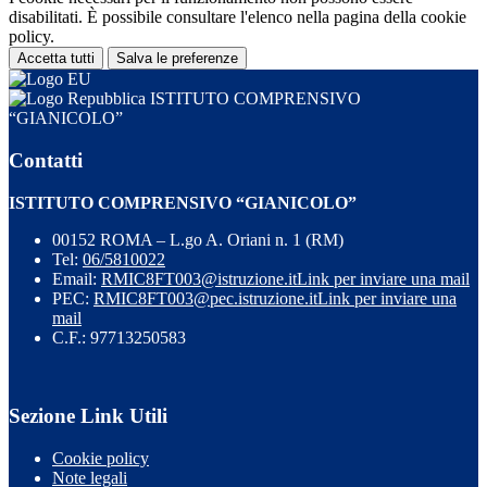
disabilitati. È possibile consultare l'elenco nella pagina della cookie
policy.
Accetta tutti
Salva le preferenze
ISTITUTO COMPRENSIVO
“GIANICOLO”
Contatti
ISTITUTO COMPRENSIVO “GIANICOLO”
00152 ROMA – L.go A. Oriani n. 1 (RM)
Tel:
06/5810022
Email:
RMIC8FT003@istruzione.it
Link per inviare una mail
PEC:
RMIC8FT003@pec.istruzione.it
Link per inviare una
mail
C.F.: 97713250583
Sezione Link Utili
Cookie policy
Note legali