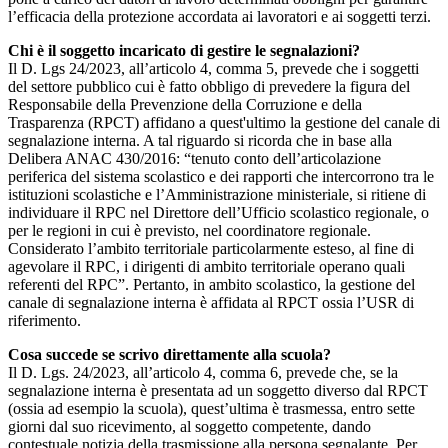
l’efficacia della protezione accordata ai lavoratori e ai soggetti terzi.
Chi è il soggetto incaricato di gestire le segnalazioni?
Il D. Lgs 24/2023, all’articolo 4, comma 5, prevede che i soggetti
del settore pubblico cui è fatto obbligo di prevedere la figura del
Responsabile della Prevenzione della Corruzione e della
Trasparenza (RPCT) affidano a quest'ultimo la gestione del canale di
segnalazione interna. A tal riguardo si ricorda che in base alla
Delibera ANAC 430/2016: “tenuto conto dell’articolazione
periferica del sistema scolastico e dei rapporti che intercorrono tra le
istituzioni scolastiche e l’Amministrazione ministeriale, si ritiene di
individuare il RPC nel Direttore dell’Ufficio scolastico regionale, o
per le regioni in cui è previsto, nel coordinatore regionale.
Considerato l’ambito territoriale particolarmente esteso, al fine di
agevolare il RPC, i dirigenti di ambito territoriale operano quali
referenti del RPC”. Pertanto, in ambito scolastico, la gestione del
canale di segnalazione interna è affidata al RPCT ossia l’USR di
riferimento.
Cosa succede se scrivo direttamente alla scuola?
Il D. Lgs. 24/2023, all’articolo 4, comma 6, prevede che, se la
segnalazione interna è presentata ad un soggetto diverso dal RPCT
(ossia ad esempio la scuola), quest’ultima è trasmessa, entro sette
giorni dal suo ricevimento, al soggetto competente, dando
contestuale notizia della trasmissione alla persona segnalante. Per