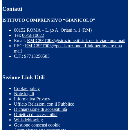
Contatti
ISTITUTO COMPRENSIVO “GIANICOLO”
00152 ROMA – L.go A. Oriani n. 1 (RM)
Tel:
06/5810022
Email:
RMIC8FT003@istruzione.it
Link per inviare una mail
PEC:
RMIC8FT003@pec.istruzione.it
Link per inviare una
mail
C.F.: 97713250583
Sezione Link Utili
Cookie policy
Note legali
Informativa Privacy
Ufficio Relazioni con il Pubblico
Dichiarazione di accessibilità
Obiettivi di accessibilità
Whistleblowing
Gestione consensi cookie