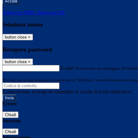
-
Entra con SPID
Entra con CIE
Seleziona utente
button close
×
Recupero password
button close
×
E-mail
Verrà inviato un messaggio all'indirizz
Non hai una e-mail associata al nome utente? Effettua il reset della password tram
E-mail inviata, si prega di controllare la casella di posta elettronica!
Errore
Chiudi
Successo
Chiudi
Informazione