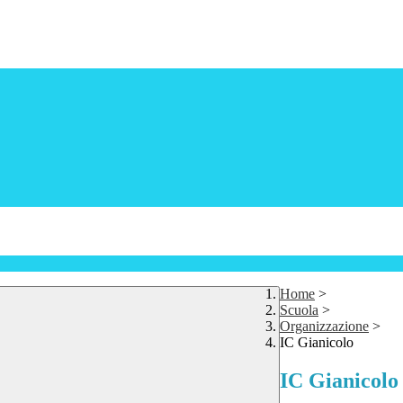
Home
>
Scuola
>
Organizzazione
>
IC Gianicolo
IC Gianicolo