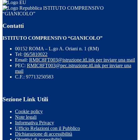
ISTITUTO COMPRENSIVO
“GIANICOLO”
Contatti
ISTITUTO COMPRENSIVO “GIANICOLO”
00152 ROMA – L.go A. Oriani n. 1 (RM)
Tel:
06/5810022
Email:
RMIC8FT003@istruzione.it
Link per inviare una mail
PEC:
RMIC8FT003@pec.istruzione.it
Link per inviare una
mail
C.F.: 97713250583
Sezione Link Utili
Cookie policy
Note legali
Informativa Privacy
Ufficio Relazioni con il Pubblico
Dichiarazione di accessibilità
Obiettivi di accessibilità