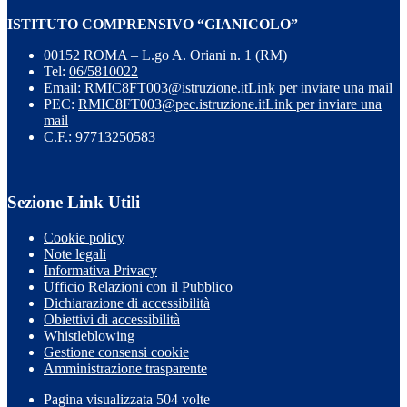
ISTITUTO COMPRENSIVO “GIANICOLO”
00152 ROMA – L.go A. Oriani n. 1 (RM)
Tel:
06/5810022
Email:
RMIC8FT003@istruzione.it
Link per inviare una mail
PEC:
RMIC8FT003@pec.istruzione.it
Link per inviare una
mail
C.F.: 97713250583
Sezione Link Utili
Cookie policy
Note legali
Informativa Privacy
Ufficio Relazioni con il Pubblico
Dichiarazione di accessibilità
Obiettivi di accessibilità
Whistleblowing
Gestione consensi cookie
Amministrazione trasparente
Pagina visualizzata
504
volte