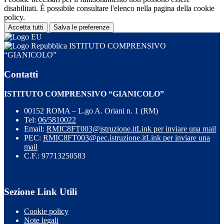
disabilitati. È possibile consultare l'elenco nella pagina della cookie
policy.
Accetta tutti
Salva le preferenze
ISTITUTO COMPRENSIVO
“GIANICOLO”
Contatti
ISTITUTO COMPRENSIVO “GIANICOLO”
00152 ROMA – L.go A. Oriani n. 1 (RM)
Tel:
06/5810022
Email:
RMIC8FT003@istruzione.it
Link per inviare una mail
PEC:
RMIC8FT003@pec.istruzione.it
Link per inviare una
mail
C.F.: 97713250583
Sezione Link Utili
Cookie policy
Note legali