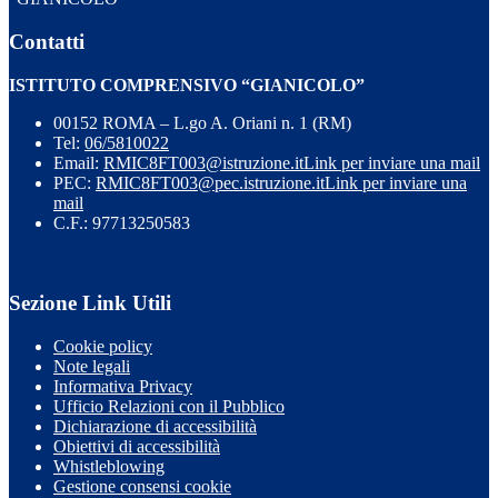
Contatti
ISTITUTO COMPRENSIVO “GIANICOLO”
00152 ROMA – L.go A. Oriani n. 1 (RM)
Tel:
06/5810022
Email:
RMIC8FT003@istruzione.it
Link per inviare una mail
PEC:
RMIC8FT003@pec.istruzione.it
Link per inviare una
mail
C.F.: 97713250583
Sezione Link Utili
Cookie policy
Note legali
Informativa Privacy
Ufficio Relazioni con il Pubblico
Dichiarazione di accessibilità
Obiettivi di accessibilità
Whistleblowing
Gestione consensi cookie