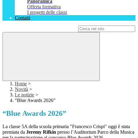
Panoramica
Offerta formativa
I progetti delle classi
Contatti
Campo di ricerca per le pagine del sito
Home
>
Novità
>
Le notizie
>
“Blue Awards 2026”
“Blue Awards 2026”
La classe 5A della scuola primaria "Francesco Crispi" oggi è stata
premiata da
Jeremy
Rifkin
presso l’Auditorium Parco della Musica
per la partecipazione al concorso
Blue Awards 2026.