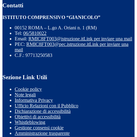
Contatti
ISTITUTO COMPRENSIVO “GIANICOLO”
00152 ROMA – L.go A. Oriani n. 1 (RM)
Tel:
06/5810022
Email:
RMIC8FT003@istruzione.it
Link per inviare una mail
PEC:
RMIC8FT003@pec.istruzione.it
Link per inviare una
mail
C.F.: 97713250583
Sezione Link Utili
Cookie policy
Note legali
Informativa Privacy
Ufficio Relazioni con il Pubblico
Dichiarazione di accessibilità
Obiettivi di accessibilità
Whistleblowing
Gestione consensi cookie
Amministrazione trasparente