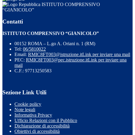
ISTITUTO COMPRENSIVO
“GIANICOLO”
Contatti
ISTITUTO COMPRENSIVO “GIANICOLO”
00152 ROMA – L.go A. Oriani n. 1 (RM)
Tel:
06/5810022
Email:
RMIC8FT003@istruzione.it
Link per inviare una mail
PEC:
RMIC8FT003@pec.istruzione.it
Link per inviare una
mail
C.F.: 97713250583
Sezione Link Utili
Cookie policy
Note legali
Informativa Privacy
Ufficio Relazioni con il Pubblico
Dichiarazione di accessibilità
Obiettivi di accessibilità