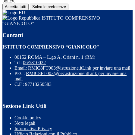
policy.
Accetta tutti
Salva le preferenze
ISTITUTO COMPRENSIVO
“GIANICOLO”
Contatti
ISTITUTO COMPRENSIVO “GIANICOLO”
00152 ROMA – L.go A. Oriani n. 1 (RM)
Tel:
06/5810022
Email:
RMIC8FT003@istruzione.it
Link per inviare una mail
PEC:
RMIC8FT003@pec.istruzione.it
Link per inviare una
mail
C.F.: 97713250583
Sezione Link Utili
Cookie policy
Note legali
Informativa Privacy
Ufficio Relazioni con il Pubblico