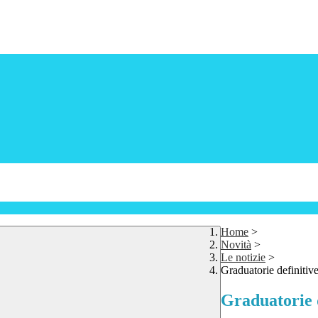
Home
>
Novità
>
Le notizie
>
Graduatorie definitiv
Graduatorie d