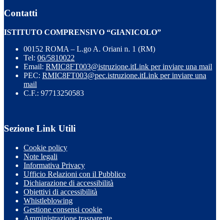
Contatti
ISTITUTO COMPRENSIVO “GIANICOLO”
00152 ROMA – L.go A. Oriani n. 1 (RM)
Tel:
06/5810022
Email:
RMIC8FT003@istruzione.it
Link per inviare una mail
PEC:
RMIC8FT003@pec.istruzione.it
Link per inviare una
mail
C.F.: 97713250583
Sezione Link Utili
Cookie policy
Note legali
Informativa Privacy
Ufficio Relazioni con il Pubblico
Dichiarazione di accessibilità
Obiettivi di accessibilità
Whistleblowing
Gestione consensi cookie
Amministrazione trasparente