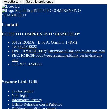
Accetta tutti
Salva le preferenze
ISTITUTO COMPRENSIVO
“GIANICOLO”
Contatti
ISTITUTO COMPRENSIVO “GIANICOLO”
00152 ROMA – L.go A. Oriani n. 1 (RM)
Tel:
06/5810022
Email:
RMIC8FT003@istruzione.it
Link per inviare una mail
PEC:
RMIC8FT003@pec.istruzione.it
Link per inviare una
mail
C.F.: 97713250583
Sezione Link Utili
Cookie policy
Note legali
Informativa Privacy
Ufficio Relazioni con il Pubblico
Dichiarazione di accessibilità