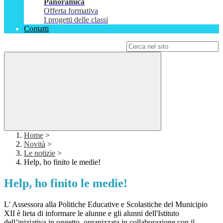
Panoramica
Offerta formativa
I progetti delle classi
Contatti
Campo di ricerca per le pagine del sito
Home
>
Novità
>
Le notizie
>
Help, ho finito le medie!
Help, ho finito le medie!
L' Assessora alla Politiche Educative e Scolastiche del Municipio
XII è lieta di informare le alunne e gli alunni dell'Istituto
dell’iniziativa in oggetto, organizzata in collaborazione con il