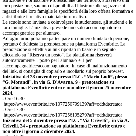
Istruzione e Formazione Professionale del territorio, attraverso una
loro postazione, saranno disponibili ad illustrare alle ragazze e ai
ragazzi e alle loro famiglie le specificità della loro offerta formativa e
a distribuire il relativo materiale informativo.
Le scuole sono invitate a coinvolgere le studentesse, gli studenti e le
loro famiglie. L’iniziativa prevede uno solo accompagnatore o
accompagnatrice per alunna/o.
Ad ogni turno potranno partecipare un numero limitato di persone,
pertanto è richiesta la prenotazione su piattaforma Eventbrite. La
prenotazione si effettua ai link riportati in basso e in seguito
cliccando su "Riserva un posto". La piattaforma riserverà
automaticamente 1 posto per l'alunna/o + 1 per
l'accompagnatrice/accompagnatore. In caso di malfunzionamento
del link, si consiglia di copiarlo e incollarlo sul proprio browser.
Iniziativa del 28 novembre presso l’I.C. “Mario Lodi”, plesso
“G. Morandi”, in via G. D'Avarna, 9 - prenotazione su
piattaforma Eventbrite entro e non oltre il giorno 25 novembre
2024.
- Ore 16.30
https://www.eventbrite.it/e/1077250799139?aff=oddtdtcreator
- Ore 17.30
https://www.eventbrite.it/e/1077256195279?aff=oddtdtcreator
Iniziativa del 5 dicembre presso l’I.C. “Via Crivelli”, in via A.
Crivelli, 24 - prenotazione su piattaforma Eventbrite entro e
non oltre il giorno 2 dicembre 2024.