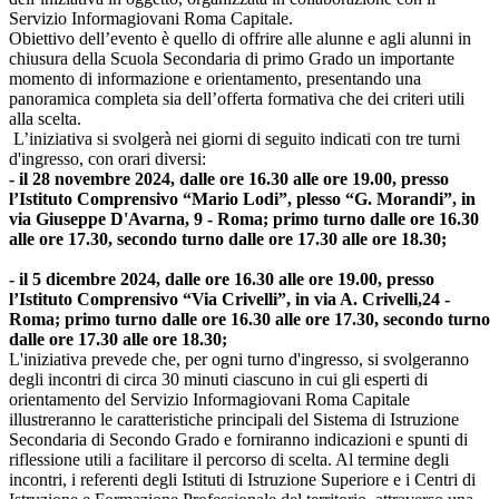
Servizio Informagiovani Roma Capitale.
Obiettivo dell’evento è quello di offrire alle alunne e agli alunni in
chiusura della Scuola Secondaria di primo Grado un importante
momento di informazione e orientamento, presentando una
panoramica completa sia dell’offerta formativa che dei criteri utili
alla scelta.
L’iniziativa si svolgerà nei giorni di seguito indicati con tre turni
d'ingresso, con orari diversi:
- il 28 novembre 2024, dalle ore 16.30 alle ore 19.00, presso
l’Istituto Comprensivo “Mario Lodi”, plesso “G. Morandi”, in
via Giuseppe D'Avarna, 9 - Roma; primo turno dalle ore 16.30
alle ore 17.30, secondo turno dalle ore 17.30 alle ore 18.30;
- il 5 dicembre 2024, dalle ore 16.30 alle ore 19.00, presso
l’Istituto Comprensivo “Via Crivelli”, in via A. Crivelli,24 -
Roma; primo turno dalle ore 16.30 alle ore 17.30, secondo turno
dalle ore 17.30 alle ore 18.30;
L'iniziativa prevede che, per ogni turno d'ingresso, si svolgeranno
degli incontri di circa 30 minuti ciascuno in cui gli esperti di
orientamento del Servizio Informagiovani Roma Capitale
illustreranno le caratteristiche principali del Sistema di Istruzione
Secondaria di Secondo Grado e forniranno indicazioni e spunti di
riflessione utili a facilitare il percorso di scelta. Al termine degli
incontri, i referenti degli Istituti di Istruzione Superiore e i Centri di