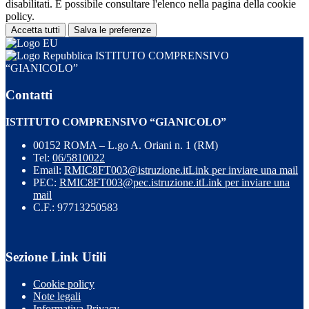
disabilitati. È possibile consultare l'elenco nella pagina della cookie
policy.
Accetta tutti
Salva le preferenze
ISTITUTO COMPRENSIVO
“GIANICOLO”
Contatti
ISTITUTO COMPRENSIVO “GIANICOLO”
00152 ROMA – L.go A. Oriani n. 1 (RM)
Tel:
06/5810022
Email:
RMIC8FT003@istruzione.it
Link per inviare una mail
PEC:
RMIC8FT003@pec.istruzione.it
Link per inviare una
mail
C.F.: 97713250583
Sezione Link Utili
Cookie policy
Note legali
Informativa Privacy