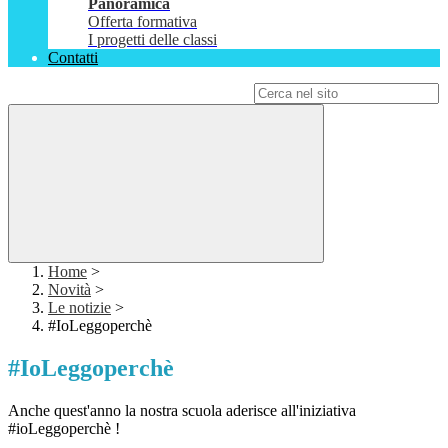
Panoramica
Offerta formativa
I progetti delle classi
Contatti
Campo di ricerca per le pagine del sito
Home
>
Novità
>
Le notizie
>
#IoLeggoperchè
#IoLeggoperchè
Anche quest'anno la nostra scuola aderisce all'iniziativa
#ioLeggoperchè !