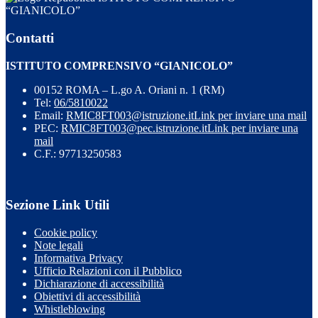
“GIANICOLO”
Contatti
ISTITUTO COMPRENSIVO “GIANICOLO”
00152 ROMA – L.go A. Oriani n. 1 (RM)
Tel:
06/5810022
Email:
RMIC8FT003@istruzione.it
Link per inviare una mail
PEC:
RMIC8FT003@pec.istruzione.it
Link per inviare una
mail
C.F.: 97713250583
Sezione Link Utili
Cookie policy
Note legali
Informativa Privacy
Ufficio Relazioni con il Pubblico
Dichiarazione di accessibilità
Obiettivi di accessibilità
Whistleblowing