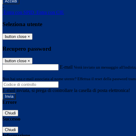
-
Entra con SPID
Entra con CIE
Seleziona utente
button close
×
Recupero password
button close
×
E-mail
Verrà inviato un messaggio all'indirizz
Non hai una e-mail associata al nome utente? Effettua il reset della password tram
E-mail inviata, si prega di controllare la casella di posta elettronica!
Errore
Chiudi
Successo
Chiudi
Informazione