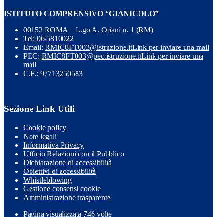
ISTITUTO COMPRENSIVO “GIANICOLO”
00152 ROMA – L.go A. Oriani n. 1 (RM)
Tel:
06/5810022
Email:
RMIC8FT003@istruzione.it
Link per inviare una mail
PEC:
RMIC8FT003@pec.istruzione.it
Link per inviare una
mail
C.F.: 97713250583
Sezione Link Utili
Cookie policy
Note legali
Informativa Privacy
Ufficio Relazioni con il Pubblico
Dichiarazione di accessibilità
Obiettivi di accessibilità
Whistleblowing
Gestione consensi cookie
Amministrazione trasparente
Pagina visualizzata
746
volte