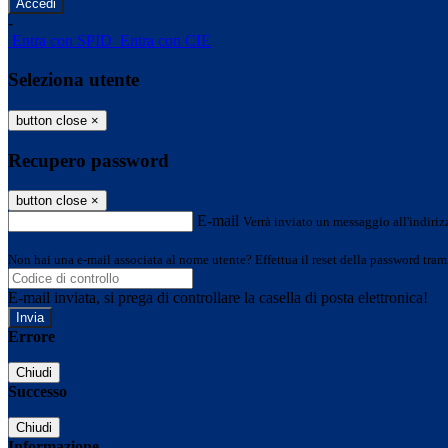
-
Entra con SPID
Entra con CIE
Seleziona utente
button close
×
Recupero password
button close
×
E-mail
Verrà inviato un messaggio all'indirizz
Non hai una e-mail associata al nome utente? Effettua il reset della password tram
E-mail inviata, si prega di controllare la casella di posta elettronica!
Errore
Chiudi
Successo
Chiudi
Informazione