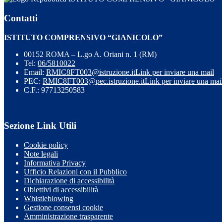
Contatti
ISTITUTO COMPRENSIVO “GIANICOLO”
00152 ROMA – L.go A. Oriani n. 1 (RM)
Tel:
06/5810022
Email:
RMIC8FT003@istruzione.it
Link per inviare una mail
PEC:
RMIC8FT003@pec.istruzione.it
Link per inviare una mai
C.F.: 97713250583
Sezione Link Utili
Cookie policy
Note legali
Informativa Privacy
Ufficio Relazioni con il Pubblico
Dichiarazione di accessibilità
Obiettivi di accessibilità
Whistleblowing
Gestione consensi cookie
Amministrazione trasparente