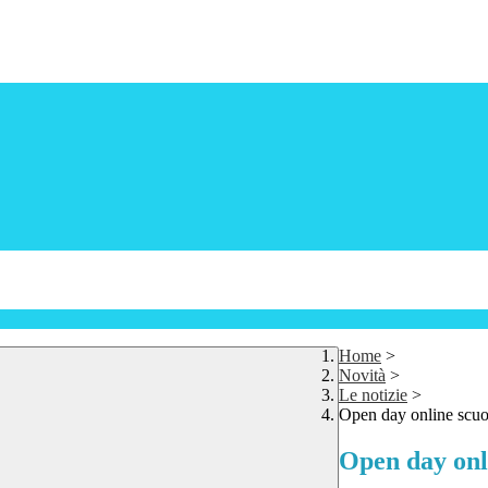
Home
>
Novità
>
Le notizie
>
Open day online scuo
Open day onl