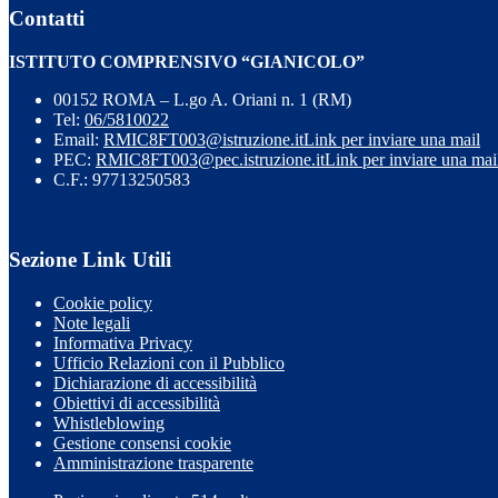
Contatti
ISTITUTO COMPRENSIVO “GIANICOLO”
00152 ROMA – L.go A. Oriani n. 1 (RM)
Tel:
06/5810022
Email:
RMIC8FT003@istruzione.it
Link per inviare una mail
PEC:
RMIC8FT003@pec.istruzione.it
Link per inviare una mai
C.F.: 97713250583
Sezione Link Utili
Cookie policy
Note legali
Informativa Privacy
Ufficio Relazioni con il Pubblico
Dichiarazione di accessibilità
Obiettivi di accessibilità
Whistleblowing
Gestione consensi cookie
Amministrazione trasparente