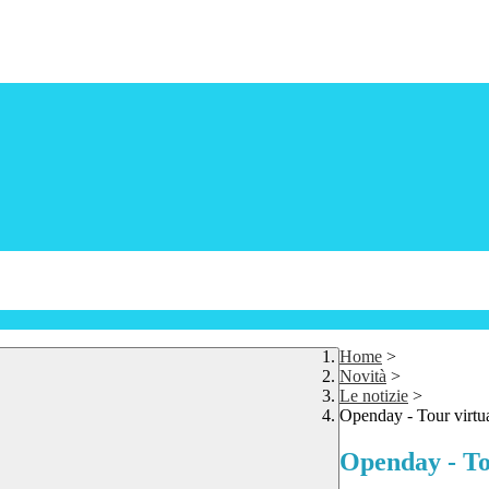
Home
>
Novità
>
Le notizie
>
Openday - Tour virtua
Openday - Tou