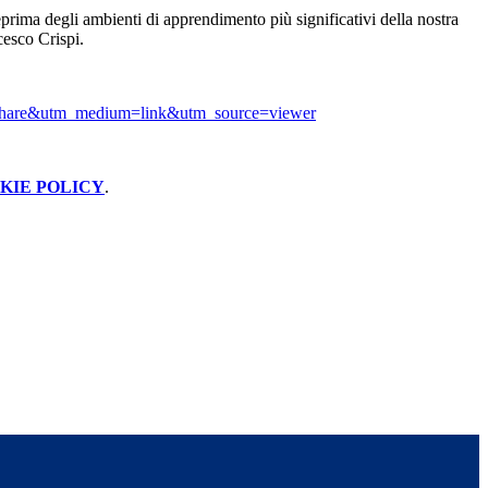
prima degli ambienti di apprendimento più significativi della nostra
esco Crispi.
hare&utm_medium=link&utm_source=viewer
KIE POLICY
.