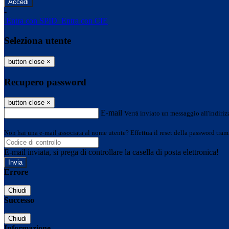
-
Entra con SPID
Entra con CIE
Seleziona utente
button close
×
Recupero password
button close
×
E-mail
Verrà inviato un messaggio all'indirizz
Non hai una e-mail associata al nome utente? Effettua il reset della password tram
E-mail inviata, si prega di controllare la casella di posta elettronica!
Errore
Chiudi
Successo
Chiudi
Informazione