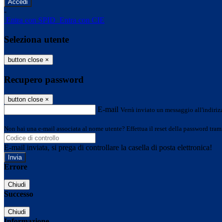
-
Entra con SPID
Entra con CIE
Seleziona utente
button close
×
Recupero password
button close
×
E-mail
Verrà inviato un messaggio all'indirizz
Non hai una e-mail associata al nome utente? Effettua il reset della password tram
E-mail inviata, si prega di controllare la casella di posta elettronica!
Errore
Chiudi
Successo
Chiudi
Informazione