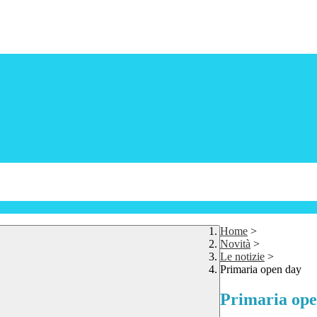
Home
>
Novità
>
Le notizie
>
Primaria open day
Primaria ope