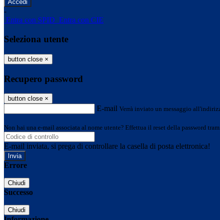
-
Entra con SPID
Entra con CIE
Seleziona utente
button close
×
Recupero password
button close
×
E-mail
Verrà inviato un messaggio all'indirizz
Non hai una e-mail associata al nome utente? Effettua il reset della password tram
E-mail inviata, si prega di controllare la casella di posta elettronica!
Errore
Chiudi
Successo
Chiudi
Informazione