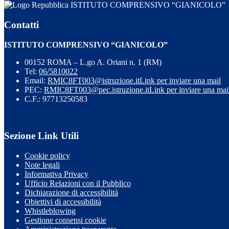
ISTITUTO COMPRENSIVO “GIANICOLO”
Contatti
ISTITUTO COMPRENSIVO “GIANICOLO”
00152 ROMA – L.go A. Oriani n. 1 (RM)
Tel:
06/5810022
Email:
RMIC8FT003@istruzione.it
Link per inviare una mail
PEC:
RMIC8FT003@pec.istruzione.it
Link per inviare una mai
C.F.: 97713250583
Sezione Link Utili
Cookie policy
Note legali
Informativa Privacy
Ufficio Relazioni con il Pubblico
Dichiarazione di accessibilità
Obiettivi di accessibilità
Whistleblowing
Gestione consensi cookie