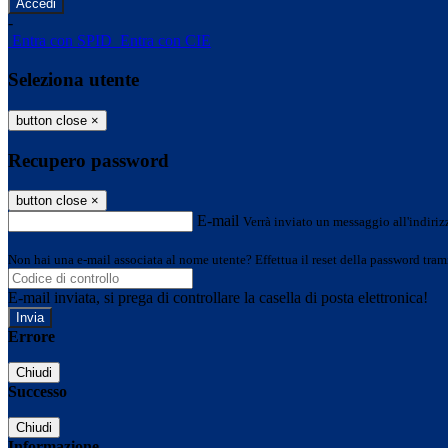
-
Entra con SPID
Entra con CIE
Seleziona utente
button close
×
Recupero password
button close
×
E-mail
Verrà inviato un messaggio all'indirizz
Non hai una e-mail associata al nome utente? Effettua il reset della password tram
E-mail inviata, si prega di controllare la casella di posta elettronica!
Errore
Chiudi
Successo
Chiudi
Informazione