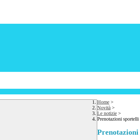
Home
>
Novità
>
Le notizie
>
Prenotazioni sportell
Prenotazioni 