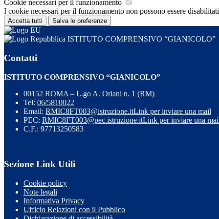
Cookie necessari per il funzionamento
I cookie necessari per il funzionamento non possono essere disabilitati.
Accetta tutti
Salva le preferenze
ISTITUTO COMPRENSIVO “GIANICOLO”
Contatti
ISTITUTO COMPRENSIVO “GIANICOLO”
00152 ROMA – L.go A. Oriani n. 1 (RM)
Tel:
06/5810022
Email:
RMIC8FT003@istruzione.it
Link per inviare una mail
PEC:
RMIC8FT003@pec.istruzione.it
Link per inviare una mai
C.F.: 97713250583
Sezione Link Utili
Cookie policy
Note legali
Informativa Privacy
Ufficio Relazioni con il Pubblico
Dichiarazione di accessibilità