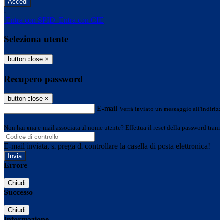
-
Entra con SPID
Entra con CIE
Seleziona utente
button close
×
Recupero password
button close
×
E-mail
Verrà inviato un messaggio all'indirizz
Non hai una e-mail associata al nome utente? Effettua il reset della password tram
E-mail inviata, si prega di controllare la casella di posta elettronica!
Errore
Chiudi
Successo
Chiudi
Informazione