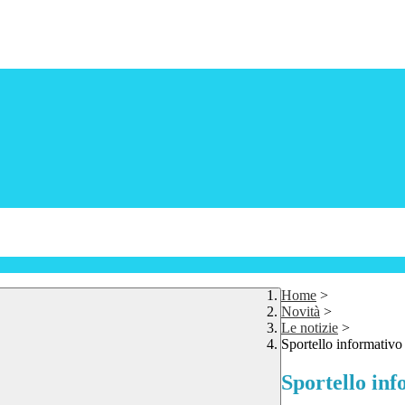
Home
>
Novità
>
Le notizie
>
Sportello informativo
Sportello in