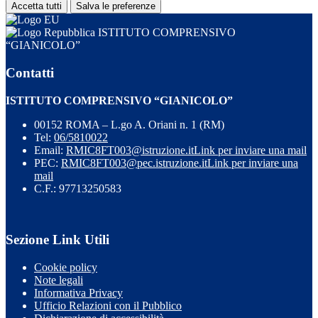
Accetta tutti
Salva le preferenze
ISTITUTO COMPRENSIVO
“GIANICOLO”
Contatti
ISTITUTO COMPRENSIVO “GIANICOLO”
00152 ROMA – L.go A. Oriani n. 1 (RM)
Tel:
06/5810022
Email:
RMIC8FT003@istruzione.it
Link per inviare una mail
PEC:
RMIC8FT003@pec.istruzione.it
Link per inviare una
mail
C.F.: 97713250583
Sezione Link Utili
Cookie policy
Note legali
Informativa Privacy
Ufficio Relazioni con il Pubblico