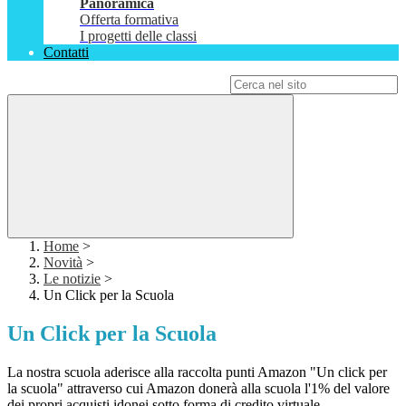
Panoramica
Offerta formativa
I progetti delle classi
Contatti
Campo di ricerca per le pagine del sito
Home
>
Novità
>
Le notizie
>
Un Click per la Scuola
Un Click per la Scuola
La nostra scuola aderisce alla raccolta punti Amazon "Un click per
la scuola"
attraverso cui Amazon donerà alla scuola
l'1% del valore
dei propri acquisti idonei
sotto forma di credito virtuale.