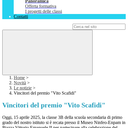
Panoramica
Offerta formativa
I progetti delle classi
Contatti
Campo di ricerca per le pagine del sito
Home
>
Novità
>
Le notizie
>
Vincitori del premio "Vito Scafidi"
Vincitori del premio "Vito Scafidi"
Oggi, 15 aprile 2025, la classe 3B della scuola secondaria di primo
grado del nostro istituto si è recata presso il Museo Ninfeo-Enpam in
Piazza Vittorio Emanuele II per partecipare alla celebrazione del