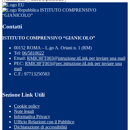
ISTITUTO COMPRENSIVO
“GIANICOLO”
Contatti
ISTITUTO COMPRENSIVO “GIANICOLO”
00152 ROMA – L.go A. Oriani n. 1 (RM)
Tel:
06/5810022
Email:
RMIC8FT003@istruzione.it
Link per inviare una mail
PEC:
RMIC8FT003@pec.istruzione.it
Link per inviare una
mail
C.F.: 97713250583
Sezione Link Utili
Cookie policy
Note legali
Informativa Privacy
Ufficio Relazioni con il Pubblico
Dichiarazione di accessibilità