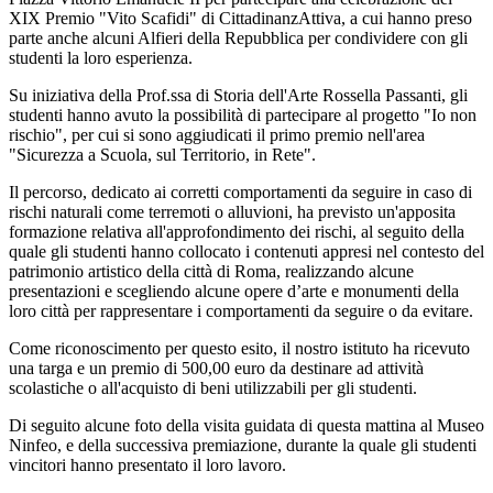
XIX Premio "Vito Scafidi" di CittadinanzAttiva, a cui
hanno preso
parte anche alcuni Alfieri della Repubblica per condividere con gli
studenti la loro esperienza.
Su iniziativa della Prof.ssa di Storia dell'Arte Rossella Passanti, gli
studenti hanno avuto la possibilità di partecipare al progetto "Io non
rischio", per cui si sono aggiudicati il primo premio nell'area
"Sicurezza a Scuola, sul Territorio, in Rete".
Il percorso,
dedicato ai corretti comportamenti da seguire in caso di
rischi naturali come terremoti o alluvioni, ha previsto un'apposita
formazione relativa all'approfondimento dei rischi, al seguito della
quale gli
studenti hanno collocato i contenuti appresi nel contesto del
patrimonio artistico della città di Roma, realizzando alcune
presentazioni e scegliendo alcune opere d’arte e monumenti della
loro città per rappresentare i comportamenti da seguire o da evitare.
Come riconoscimento per questo esito, il nostro istituto ha ricevuto
una targa e un premio di 500,00 euro da destinare ad attività
scolastiche o all'acquisto di beni utilizzabili per gli studenti.
Di seguito alcune foto della visita guidata di questa mattina al Museo
Ninfeo, e della successiva premiazione, durante la quale gli studenti
vincitori hanno presentato il loro lavoro.