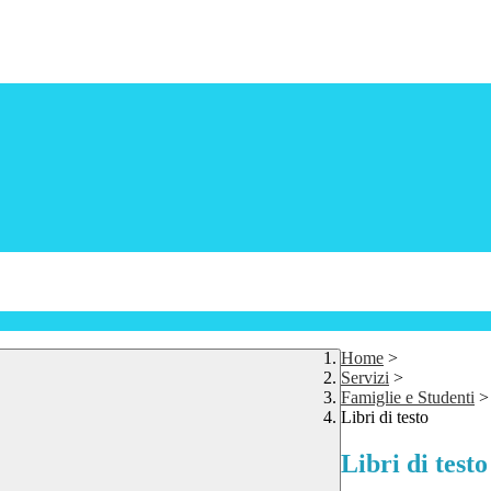
Home
>
Servizi
>
Famiglie e Studenti
>
Libri di testo
Libri di testo