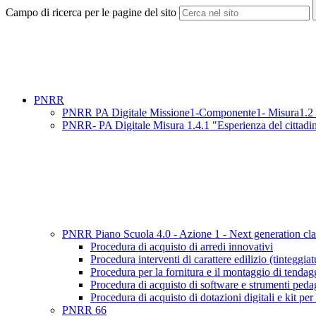
Campo di ricerca per le pagine del sito
PNRR
PNRR PA Digitale Missione1-Componente1- Misura1.2 "Ab
PNRR- PA Digitale Misura 1.4.1 "Esperienza del cittadino
PNRR Piano Scuola 4.0 - Azione 1 - Next generation cl
Procedura di acquisto di arredi innovativi
Procedura interventi di carattere edilizio (tinteggiat
Procedura per la fornitura e il montaggio di tendag
Procedura di acquisto di software e strumenti peda
Procedura di acquisto di dotazioni digitali e kit p
PNRR 66