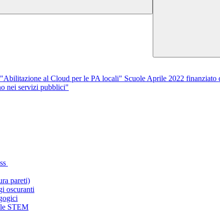
ilitazione al Cloud per le PA locali" Scuole Aprile 2022 finanziat
 nei servizi pubblici"
ass
ura pareti)
gi oscuranti
gogici
er le STEM