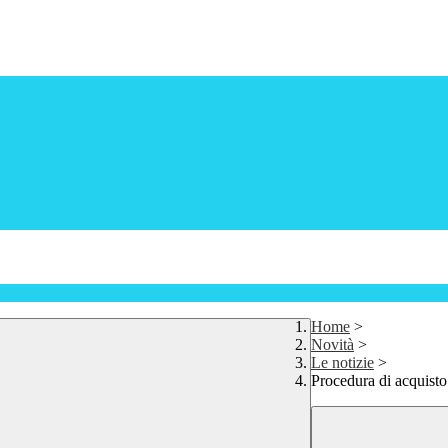
Home
>
Novità
>
Le notizie
>
Procedura di acquisto