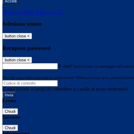
-
Entra con SPID
Entra con CIE
Seleziona utente
button close
×
Recupero password
button close
×
E-mail
Verrà inviato un messaggio all'indirizz
Non hai una e-mail associata al nome utente? Effettua il reset della password tram
E-mail inviata, si prega di controllare la casella di posta elettronica!
Errore
Chiudi
Successo
Chiudi
Informazione