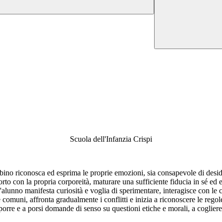
Scuola dell'Infanzia Crispi
ambino riconosca ed esprima le proprie emozioni, sia consapevole di desider
orto con la propria corporeità, maturare una sufficiente fiducia in sé ed
 l'alunno manifesta curiosità e voglia di sperimentare, interagisce con le
 comuni, affronta gradualmente i conflitti e inizia a riconoscere le rego
orre e a porsi domande di senso su questioni etiche e morali, a cogliere di