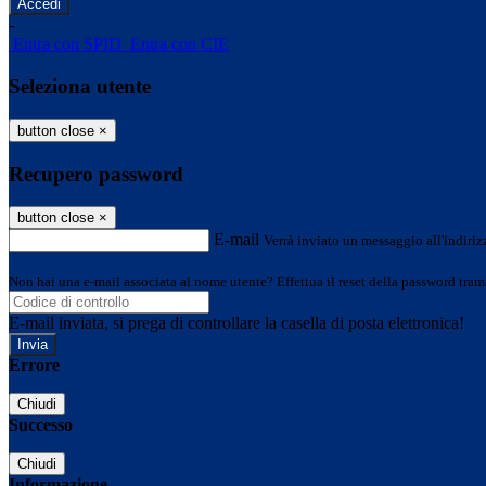
-
Entra con SPID
Entra con CIE
Seleziona utente
button close
×
Recupero password
button close
×
E-mail
Verrà inviato un messaggio all'indirizz
Non hai una e-mail associata al nome utente? Effettua il reset della password tram
E-mail inviata, si prega di controllare la casella di posta elettronica!
Errore
Chiudi
Successo
Chiudi
Informazione