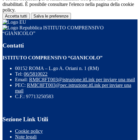
disabilitati. È possibile consultare l'elenco nella pagina della cookie
policy.
Accetta tutti
Salva le preferenze
ISTITUTO COMPRENSIVO
“GIANICOLO”
Contatti
ISTITUTO COMPRENSIVO “GIANICOLO”
00152 ROMA – L.go A. Oriani n. 1 (RM)
Tel:
06/5810022
Email:
RMIC8FT003@istruzione.it
Link per inviare una mail
PEC:
RMIC8FT003@pec.istruzione.it
Link per inviare una
mail
C.F.: 97713250583
Sezione Link Utili
Cookie policy
Note legali