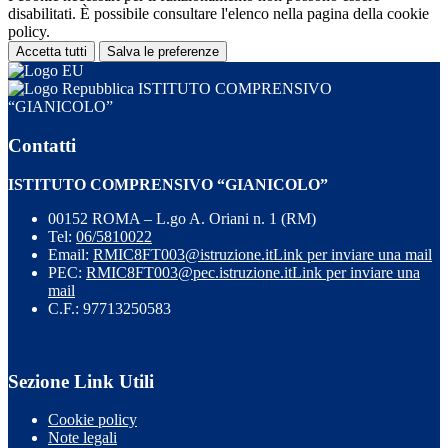
disabilitati. È possibile consultare l'elenco nella pagina della cookie
policy.
Accetta tutti
Salva le preferenze
ISTITUTO COMPRENSIVO
“GIANICOLO”
Contatti
ISTITUTO COMPRENSIVO “GIANICOLO”
00152 ROMA – L.go A. Oriani n. 1 (RM)
Tel:
06/5810022
Email:
RMIC8FT003@istruzione.it
Link per inviare una mail
PEC:
RMIC8FT003@pec.istruzione.it
Link per inviare una
mail
C.F.: 97713250583
Sezione Link Utili
Cookie policy
Note legali