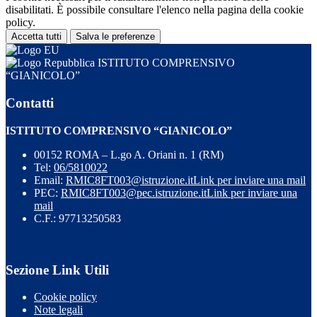
disabilitati. È possibile consultare l'elenco nella pagina della cookie
policy.
Accetta tutti
Salva le preferenze
ISTITUTO COMPRENSIVO
“GIANICOLO”
Contatti
ISTITUTO COMPRENSIVO “GIANICOLO”
00152 ROMA – L.go A. Oriani n. 1 (RM)
Tel:
06/5810022
Email:
RMIC8FT003@istruzione.it
Link per inviare una mail
PEC:
RMIC8FT003@pec.istruzione.it
Link per inviare una
mail
C.F.: 97713250583
Sezione Link Utili
Cookie policy
Note legali