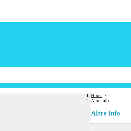
Home
>
Altre info
Altre info