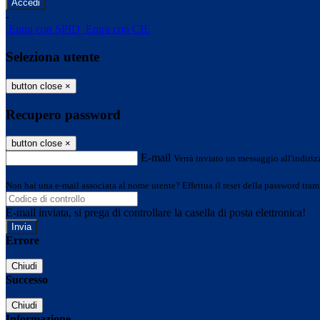
-
Entra con SPID
Entra con CIE
Seleziona utente
button close
×
Recupero password
button close
×
E-mail
Verrà inviato un messaggio all'indirizz
Non hai una e-mail associata al nome utente? Effettua il reset della password tram
E-mail inviata, si prega di controllare la casella di posta elettronica!
Errore
Chiudi
Successo
Chiudi
Informazione