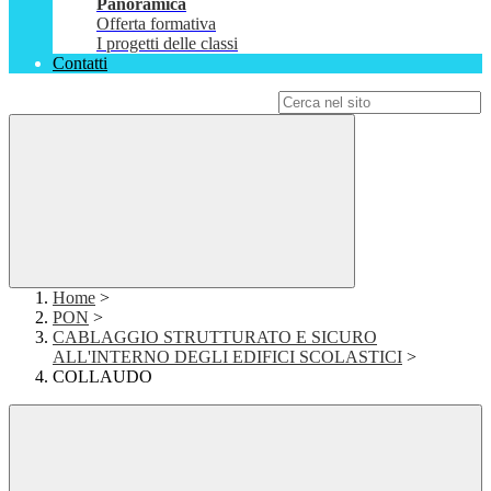
Panoramica
Offerta formativa
I progetti delle classi
Contatti
Campo di ricerca per le pagine del sito
Home
>
PON
>
CABLAGGIO STRUTTURATO E SICURO
ALL'INTERNO DEGLI EDIFICI SCOLASTICI
>
COLLAUDO