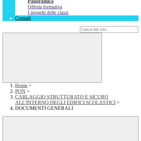
Panoramica
Offerta formativa
I progetti delle classi
Contatti
Campo di ricerca per le pagine del sito
Home
>
PON
>
CABLAGGIO STRUTTURATO E SICURO
ALL'INTERNO DEGLI EDIFICI SCOLASTICI
>
DOCUMENTI GENERALI