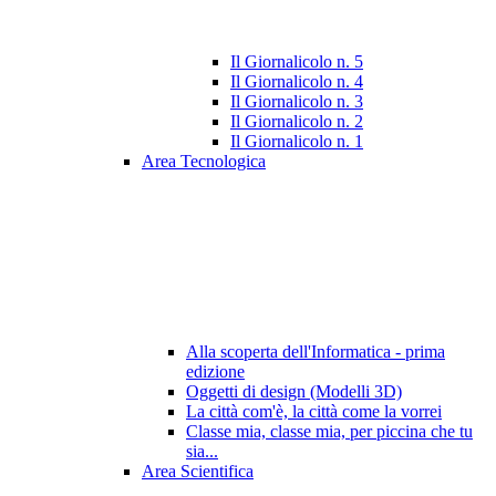
Il Giornalicolo n. 5
Il Giornalicolo n. 4
Il Giornalicolo n. 3
Il Giornalicolo n. 2
Il Giornalicolo n. 1
Area Tecnologica
Alla scoperta dell'Informatica - prima
edizione
Oggetti di design (Modelli 3D)
La città com'è, la città come la vorrei
Classe mia, classe mia, per piccina che tu
sia...
Area Scientifica