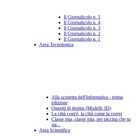
Il Giornalicolo n. 5
Il Giornalicolo n. 4
Il Giornalicolo n. 3
Il Giornalicolo n. 2
Il Giornalicolo n. 1
Area Tecnologica
Alla scoperta dell'Informatica - prima
edizione
Oggetti di design (Modelli 3D)
La città com'è, la città come la vorrei
Classe mia, classe mia, per piccina che tu
sia...
Area Scientifica