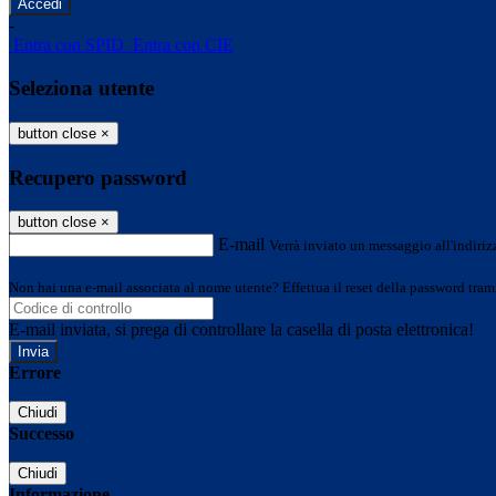
-
Entra con SPID
Entra con CIE
Seleziona utente
button close
×
Recupero password
button close
×
E-mail
Verrà inviato un messaggio all'indirizz
Non hai una e-mail associata al nome utente? Effettua il reset della password tram
E-mail inviata, si prega di controllare la casella di posta elettronica!
Errore
Chiudi
Successo
Chiudi
Informazione