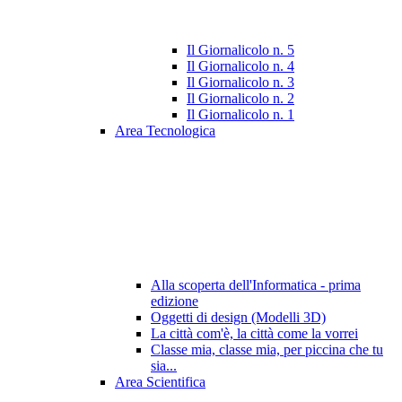
Il Giornalicolo n. 5
Il Giornalicolo n. 4
Il Giornalicolo n. 3
Il Giornalicolo n. 2
Il Giornalicolo n. 1
Area Tecnologica
Alla scoperta dell'Informatica - prima
edizione
Oggetti di design (Modelli 3D)
La città com'è, la città come la vorrei
Classe mia, classe mia, per piccina che tu
sia...
Area Scientifica