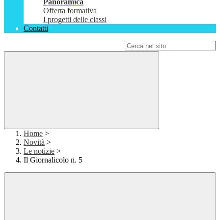
Panoramica
Offerta formativa
I progetti delle classi
Contatti
Campo di ricerca per le pagine del sito
Home
>
Novità
>
Le notizie
>
Il Giornalicolo n. 5