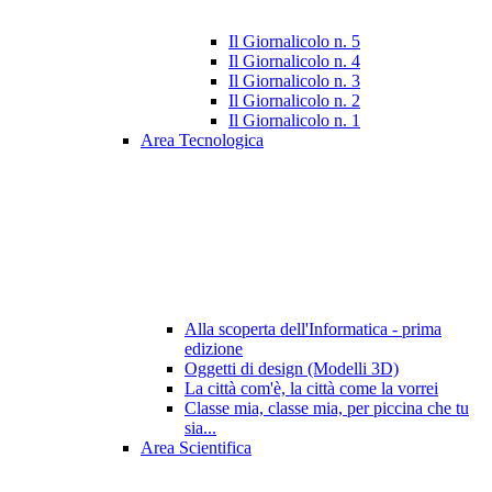
Il Giornalicolo n. 5
Il Giornalicolo n. 4
Il Giornalicolo n. 3
Il Giornalicolo n. 2
Il Giornalicolo n. 1
Area Tecnologica
Alla scoperta dell'Informatica - prima
edizione
Oggetti di design (Modelli 3D)
La città com'è, la città come la vorrei
Classe mia, classe mia, per piccina che tu
sia...
Area Scientifica