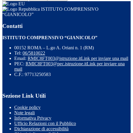
ISTITUTO COMPRENSIVO
“GIANICOLO”
Contatti
ISTITUTO COMPRENSIVO “GIANICOLO”
00152 ROMA – L.go A. Oriani n. 1 (RM)
Tel:
06/5810022
Email:
RMIC8FT003@istruzione.it
Link per inviare una mail
PEC:
RMIC8FT003@pec.istruzione.it
Link per inviare una
mail
C.F.: 97713250583
Sezione Link Utili
Cookie policy
Note legali
Informativa Privacy
Ufficio Relazioni con il Pubblico
Dichiarazione di accessibilità