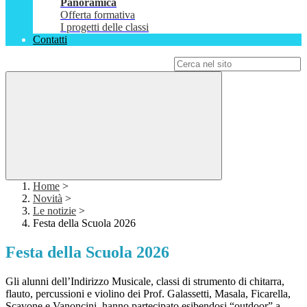
Panoramica
Offerta formativa
I progetti delle classi
Contatti
Campo di ricerca per le pagine del sito
Home
>
Novità
>
Le notizie
>
Festa della Scuola 2026
Festa della Scuola 2026
Gli alunni dell’Indirizzo Musicale, classi di strumento di chitarra,
flauto, percussioni e violino dei Prof. Galassetti, Masala, Ficarella,
Scavone e Vanoncini, hanno partecipato esibendosi “outdoor” a