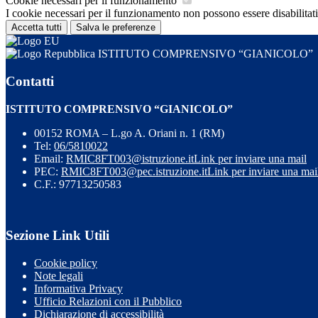
Cookie necessari per il funzionamento
I cookie necessari per il funzionamento non possono essere disabilitati.
Accetta tutti
Salva le preferenze
ISTITUTO COMPRENSIVO “GIANICOLO”
Contatti
ISTITUTO COMPRENSIVO “GIANICOLO”
00152 ROMA – L.go A. Oriani n. 1 (RM)
Tel:
06/5810022
Email:
RMIC8FT003@istruzione.it
Link per inviare una mail
PEC:
RMIC8FT003@pec.istruzione.it
Link per inviare una mai
C.F.: 97713250583
Sezione Link Utili
Cookie policy
Note legali
Informativa Privacy
Ufficio Relazioni con il Pubblico
Dichiarazione di accessibilità