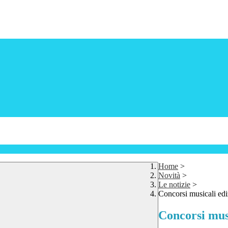
Home
>
Novità
>
Le notizie
>
Concorsi musicali ed
Concorsi mus