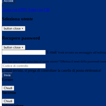
-
Entra con SPID
Entra con CIE
Seleziona utente
button close
×
Recupero password
button close
×
E-mail
Verrà inviato un messaggio all'indirizz
Non hai una e-mail associata al nome utente? Effettua il reset della password tram
E-mail inviata, si prega di controllare la casella di posta elettronica!
Errore
Chiudi
Successo
Chiudi
Informazione