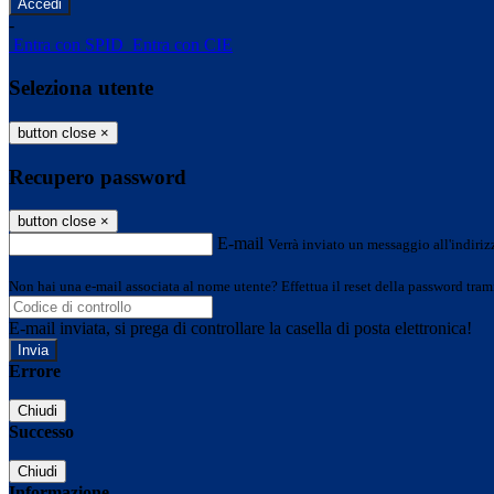
-
Entra con SPID
Entra con CIE
Seleziona utente
button close
×
Recupero password
button close
×
E-mail
Verrà inviato un messaggio all'indirizz
Non hai una e-mail associata al nome utente? Effettua il reset della password tram
E-mail inviata, si prega di controllare la casella di posta elettronica!
Errore
Chiudi
Successo
Chiudi
Informazione